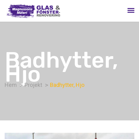
Badhytter,
Hjo
Hem
Projekt
Badhytter, Hjo