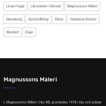
Linda Fingal
Läroverket i Skövde
Magnussons Måleri
Skaraborg
Sprutmålning
Steve
Vadstena Kloster
Weckert
Örjan
Magnussons Måleri
L Magnussons Måleri i Hjo AB, grundades 1978 i Hjo och jobbar