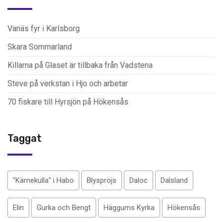
Vanäs fyr i Karlsborg
Skara Sommarland
Killarna på Glaset är tillbaka från Vadstena
Steve på verkstan i Hjo och arbetar
70 fiskare till Hyrsjön på Hökensås
Taggat
"Kärnekulla" i Habo
Blyspröjs
Daloc
Dalsland
Elin
Gurka och Bengt
Häggums Kyrka
Hökensås